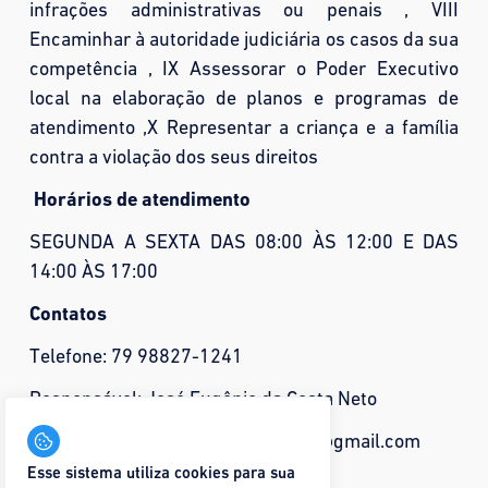
infrações administrativas ou penais , VIII
Encaminhar à autoridade judiciária os casos da sua
competência , IX Assessorar o Poder Executivo
local na elaboração de planos e programas de
atendimento ,X Representar a criança e a família
contra a violação dos seus direitos
Horários de atendimento
SEGUNDA A SEXTA DAS 08:00 ÀS 12:00 E DAS
14:00 ÀS 17:00
Contatos
Telefone: 79 98827-1241
Responsável: José Eugênio da Costa Neto
E-mail do e-SIC: ctcedrodesaojoao@gmail.com
Esse sistema utiliza cookies para sua
Telefone: (79) 9645-2144